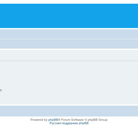
з
Powered by
phpBB
® Forum Software © phpBB Group
Русская поддержка phpBB