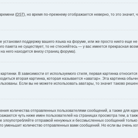
времени (
DST
), но время по-прежнему отображается неверно, то это значит,
е установил поддержку вашего языка на форуме, или же просто никто еще не
ого пакета не существует, то не стесняйтесь — у вас имеется прекрасная во
а него находится внизу страниц форума).
артинки. В зависимости от используемого стиля, первая картинка относится 
ходиться вторая картинка, которая называется «аватар». Эта картинка обычн
ользованы. Если вы не можете использовать аватары, то значит таково реше
ения количества отправленных пользователями сообщений, а также для ид
ажаются чуть ниже имен пользователей на страницах просмотра тем, а так
не злоупотребляйте отправкой ненужных и бессмысленных сообщений только 
то уменьшит количество отправленных вами сообщений. Но если вы очень хот