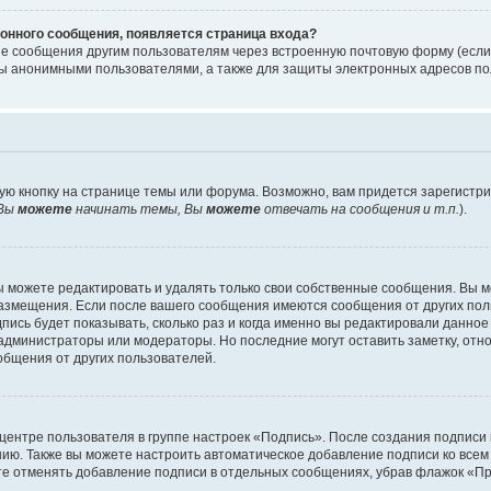
онного сообщения, появляется страница входа?
ые сообщения другим пользователям через встроенную почтовую форму (есл
 анонимными пользователями, а также для защиты электронных адресов пол
ую кнопку на странице темы или форума. Возможно, вам придется зарегистр
Вы
можете
начинать темы, Вы
можете
отвечать на сообщения и т.п.
).
 можете редактировать и удалять только свои собственные сообщения. Вы м
размещения. Если после вашего сообщения имеются сообщения от других пол
ись будет показывать, сколько раз и когда именно вы редактировали данное
администраторы или модераторы. Но последние могут оставить заметку, отн
ообщения от других пользователей.
 центре пользователя в группе настроек «Подпись». После создания подпис
ию. Также вы можете настроить автоматическое добавление подписи ко все
те отменять добавление подписи в отдельных сообщениях, убрав флажок «П