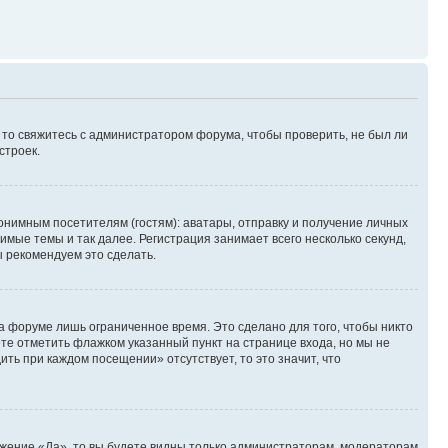
, то свяжитесь с администратором форума, чтобы проверить, не был ли
строек.
нимным посетителям (гостям): аватары, отправку и получение личных
имые темы и так далее. Регистрация занимает всего несколько секунд,
 рекомендуем это сделать.
а форуме лишь ограниченное время. Это сделано для того, чтобы никто
ете отметить флажком указанный пункт на странице входа, но мы не
ть при каждом посещении» отсутствует, то это значит, что
ожение «Да», то вы будете видны только администраторам, модераторам