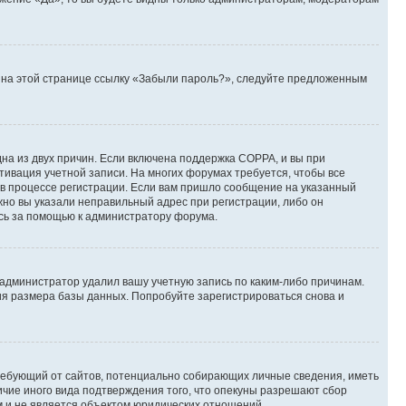
те на этой странице ссылку «Забыли пароль?», следуйте предложенным
дна из двух причин. Если включена поддержка COPPA, и вы при
ктивация учетной записи. На многих форумах требуется, чтобы все
 в процессе регистрации. Если вам пришло сообщение на указанный
жно вы указали неправильный адрес при регистрации, либо он
есь за помощью к администратору форума.
 администратор удалил вашу учетную запись по каким-либо причинам.
ия размера базы данных. Попробуйте зарегистрироваться снова и
, требующий от сайтов, потенциально собирающих личные сведения, иметь
ичие иного вида подтверждения того, что опекуны разрешают сбор
м и не является объектом юридических отношений.