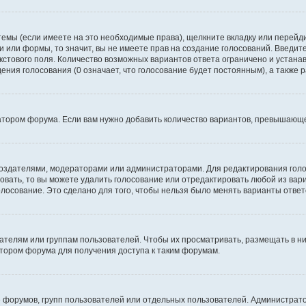
темы (если имеете на это необходимые права), щелкните вкладку или перей
ки или формы, то значит, вы не имеете прав на создание голосований. Введите
екстового поля. Количество возможных вариантов ответа ограничено и устан
дения голосования (0 означает, что голосование будет постоянным), а также
тором форума. Если вам нужно добавить количество вариантов, превышающее
их создателями, модераторами или администраторами. Для редактирования го
совать, то вы можете удалить голосование или отредактировать любой из вари
осование. Это сделано для того, чтобы нельзя было менять варианты ответ
елям или группам пользователей. Чтобы их просматривать, размещать в ни
тором форума для получения доступа к таким форумам.
 форумов, групп пользователей или отдельных пользователей. Администра