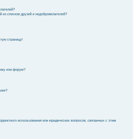
елателей?
й из списков друзей и недоброжелателей?
стую страницу!
тему или форум?
руме?
орректного использования или юридических вопросов, связанных с этим