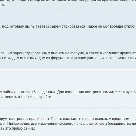
илы.
, под которым вы пытаетесь зарегистрироваться. Также он мог вообще откл
д вашим зарегистрированным именем на форуме, а также выполняет другие фу
 с входом или с выходом из форума, то функция удаления cookies может по
стройки хранятся в базе данных. Для изменения настроек нажмите ссылку «Ц
 изменить все свои настройки.
рум, настроены правильно). То, что вам кажется неправильным временем — э
теля. Примечание: для изменения часового пояса, равно, как и большинства 
ть это прямо сейчас.