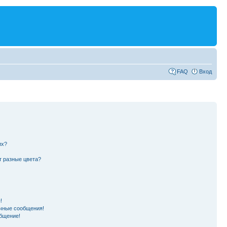
FAQ
Вход
их?
т разные цвета?
!
чные сообщения!
бщение!