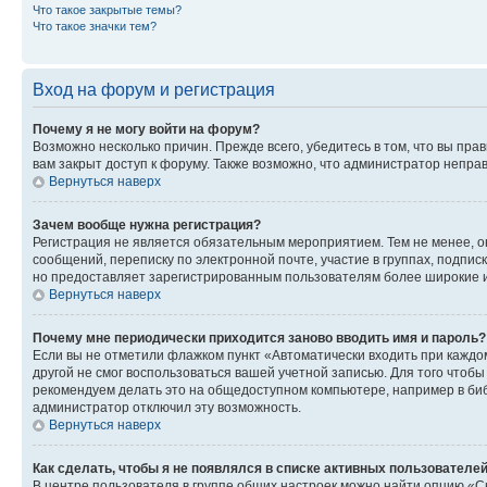
Что такое закрытые темы?
Что такое значки тем?
Вход на форум и регистрация
Почему я не могу войти на форум?
Возможно несколько причин. Прежде всего, убедитесь в том, что вы пр
вам закрыт доступ к форуму. Также возможно, что администратор непр
Вернуться наверх
Зачем вообще нужна регистрация?
Регистрация не является обязательным мероприятием. Тем не менее, о
сообщений, переписку по электронной почте, участие в группах, подпис
но предоставляет зарегистрированным пользователям более широкие и
Вернуться наверх
Почему мне периодически приходится заново вводить имя и пароль?
Если вы не отметили флажком пункт «Автоматически входить при каждо
другой не смог воспользоваться вашей учетной записью. Для того чтоб
рекомендуем делать это на общедоступном компьютере, например в библи
администратор отключил эту возможность.
Вернуться наверх
Как сделать, чтобы я не появлялся в списке активных пользователе
В центре пользователя в группе общих настроек можно найти опцию «С