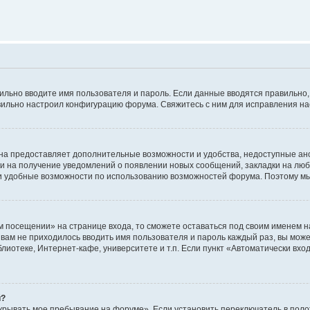
авильно вводите имя пользователя и пароль. Если данные вводятся правильно
авильно настроил конфигурацию форума. Свяжитесь с ним для исправления на
на предоставляет дополнительные возможности и удобства, недоступные ано
ки на получение уведомлений о появлении новых сообщений, закладки на люб
 удобные возможности по использованию возможностей форума. Поэтому мы
м посещении» на странице входа, то сможете оставаться под своим именем н
ы вам не приходилось вводить имя пользователя и пароль каждый раз, вы мож
отеке, Интернет-кафе, университете и т.п. Если пункт «Автоматически входи
й?
крывать мое пребывание на форуме». Если установить переключатель в пол