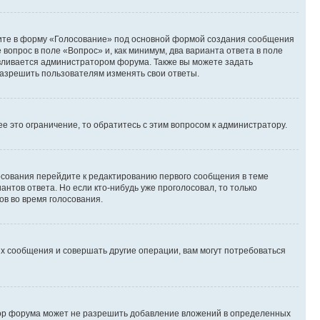
дите в форму «Голосование» под основной формой создания сообщения
 вопрос в поле «Вопрос» и, как минимум, два варианта ответа в поле
авливается администратором форума. Также вы можете задать
 разрешить пользователям изменять свои ответы.
 это ограничение, то обратитесь с этим вопросом к администратору.
лосования перейдите к редактированию первого сообщения в теме
антов ответа. Но если кто-нибудь уже проголосовал, то только
ов во время голосования.
х сообщения и совершать другие операции, вам могут потребоваться
тор форума может не разрешить добавление вложений в определенных