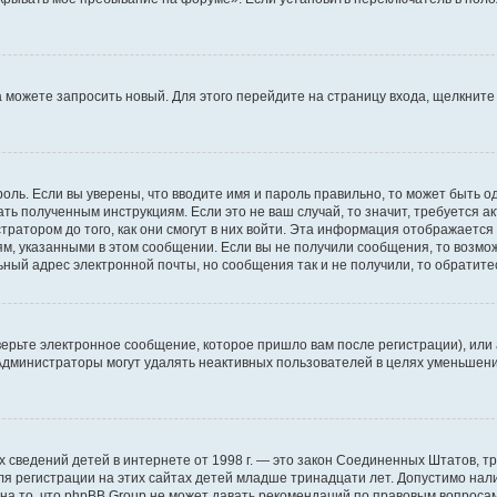
да можете запросить новый. Для этого перейдите на страницу входа, щелкни
оль. Если вы уверены, что вводите имя и пароль правильно, то может быть о
ать полученным инструкциям. Если это не ваш случай, то значит, требуется а
ратором до того, как они смогут в них войти. Эта информация отображается
ям, указанными в этом сообщении. Если вы не получили сообщения, то возмо
ьный адрес электронной почты, но сообщения так и не получили, то обратит
ерьте электронное сообщение, которое пришло вам после регистрации), или
 Администраторы могут удалять неактивных пользователей в целях уменьшен
ичных сведений детей в интернете от 1998 г. — это закон Соединенных Штатов
я регистрации на этих сайтах детей младше тринадцати лет. Допустимо нал
на то, что phpBB Group не может давать рекомендаций по правовым вопроса