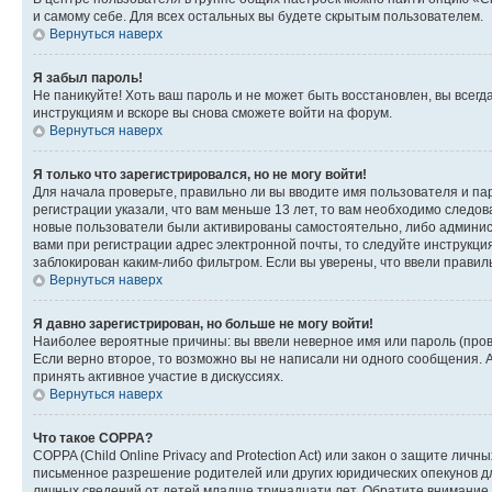
и самому себе. Для всех остальных вы будете скрытым пользователем.
Вернуться наверх
Я забыл пароль!
Не паникуйте! Хоть ваш пароль и не может быть восстановлен, вы всег
инструкциям и вскоре вы снова сможете войти на форум.
Вернуться наверх
Я только что зарегистрировался, но не могу войти!
Для начала проверьте, правильно ли вы вводите имя пользователя и пар
регистрации указали, что вам меньше 13 лет, то вам необходимо следов
новые пользователи были активированы самостоятельно, либо админист
вами при регистрации адрес электронной почты, то следуйте инструкци
заблокирован каким-либо фильтром. Если вы уверены, что ввели правил
Вернуться наверх
Я давно зарегистрирован, но больше не могу войти!
Наиболее вероятные причины: вы ввели неверное имя или пароль (пров
Если верно второе, то возможно вы не написали ни одного сообщения.
принять активное участие в дискуссиях.
Вернуться наверх
Что такое COPPA?
COPPA (Child Online Privacy and Protection Act) или закон о защите л
письменное разрешение родителей или других юридических опекунов дл
личных сведений от детей младше тринадцати лет. Обратите внимание 