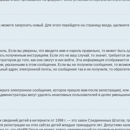
да можете запросить новый. Для этого перейдите на страницу входа, щелкни
оль. Если вы уверены, что вводите имя и пароль правильно, то может быть о
ать полученным инструкциям. Если это не ваш случай, то значит, требуется а
ратором до того, как они смогут в них войти. Эта информация отображается
ям, указанными в этом сообщении. Если вы не получили сообщения, то возмо
ьный адрес электронной почты, но сообщения так и не получили, то обратит
ерьте электронное сообщение, которое пришло вам после регистрации), или
 Администраторы могут удалять неактивных пользователей в целях уменьшен
ичных сведений детей в интернете от 1998 г. — это закон Соединенных Штатов
я регистрации на этих сайтах детей младше тринадцати лет. Допустимо нал
на то, что phpBB Group не может давать рекомендаций по правовым вопроса