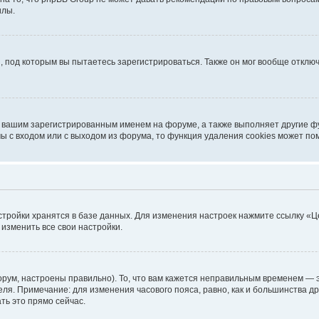
илы.
, под которым вы пытаетесь зарегистрироваться. Также он мог вообще откл
д вашим зарегистрированным именем на форуме, а также выполняет другие фу
 с входом или с выходом из форума, то функция удаления cookies может по
стройки хранятся в базе данных. Для изменения настроек нажмите ссылку «Ц
 изменить все свои настройки.
рум, настроены правильно). То, что вам кажется неправильным временем — э
теля. Примечание: для изменения часового пояса, равно, как и большинства 
ть это прямо сейчас.