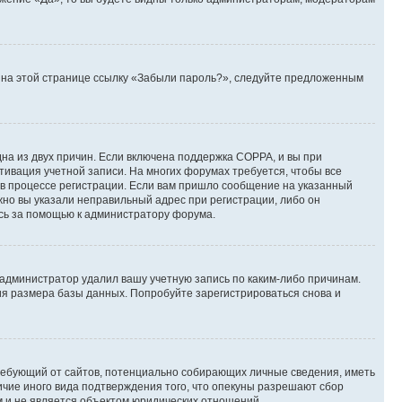
те на этой странице ссылку «Забыли пароль?», следуйте предложенным
дна из двух причин. Если включена поддержка COPPA, и вы при
ктивация учетной записи. На многих форумах требуется, чтобы все
 в процессе регистрации. Если вам пришло сообщение на указанный
жно вы указали неправильный адрес при регистрации, либо он
есь за помощью к администратору форума.
 администратор удалил вашу учетную запись по каким-либо причинам.
ия размера базы данных. Попробуйте зарегистрироваться снова и
, требующий от сайтов, потенциально собирающих личные сведения, иметь
ичие иного вида подтверждения того, что опекуны разрешают сбор
м и не является объектом юридических отношений.