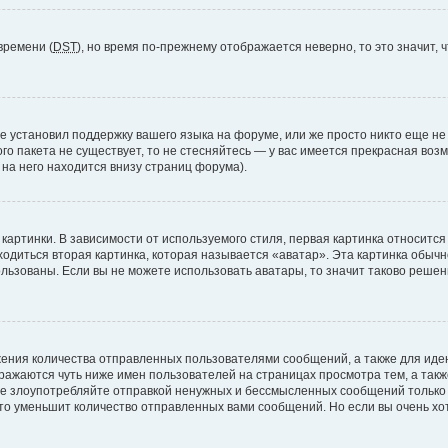
времени (
DST
), но время по-прежнему отображается неверно, то это значит,
е установил поддержку вашего языка на форуме, или же просто никто еще не
ого пакета не существует, то не стесняйтесь — у вас имеется прекрасная во
а него находится внизу страниц форума).
артинки. В зависимости от используемого стиля, первая картинка относится 
ходиться вторая картинка, которая называется «аватар». Эта картинка обычн
ользованы. Если вы не можете использовать аватары, то значит таково реше
ения количества отправленных пользователями сообщений, а также для ид
ажаются чуть ниже имен пользователей на страницах просмотра тем, а так
не злоупотребляйте отправкой ненужных и бессмысленных сообщений только 
то уменьшит количество отправленных вами сообщений. Но если вы очень хот