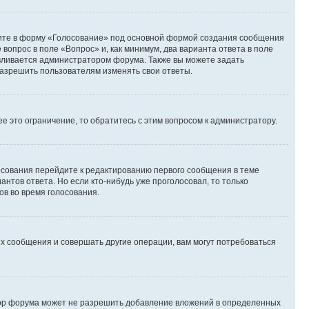
дите в форму «Голосование» под основной формой создания сообщения
 вопрос в поле «Вопрос» и, как минимум, два варианта ответа в поле
авливается администратором форума. Также вы можете задать
 разрешить пользователям изменять свои ответы.
 это ограничение, то обратитесь с этим вопросом к администратору.
лосования перейдите к редактированию первого сообщения в теме
антов ответа. Но если кто-нибудь уже проголосовал, то только
ов во время голосования.
х сообщения и совершать другие операции, вам могут потребоваться
тор форума может не разрешить добавление вложений в определенных