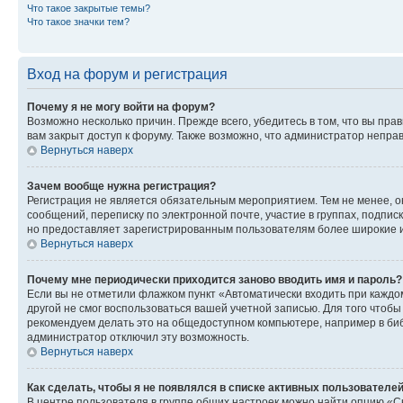
Что такое закрытые темы?
Что такое значки тем?
Вход на форум и регистрация
Почему я не могу войти на форум?
Возможно несколько причин. Прежде всего, убедитесь в том, что вы пр
вам закрыт доступ к форуму. Также возможно, что администратор непр
Вернуться наверх
Зачем вообще нужна регистрация?
Регистрация не является обязательным мероприятием. Тем не менее, о
сообщений, переписку по электронной почте, участие в группах, подпис
но предоставляет зарегистрированным пользователям более широкие и
Вернуться наверх
Почему мне периодически приходится заново вводить имя и пароль?
Если вы не отметили флажком пункт «Автоматически входить при каждо
другой не смог воспользоваться вашей учетной записью. Для того чтоб
рекомендуем делать это на общедоступном компьютере, например в библи
администратор отключил эту возможность.
Вернуться наверх
Как сделать, чтобы я не появлялся в списке активных пользователе
В центре пользователя в группе общих настроек можно найти опцию «С