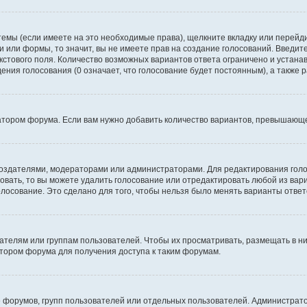
темы (если имеете на это необходимые права), щелкните вкладку или перей
ки или формы, то значит, вы не имеете прав на создание голосований. Введите
екстового поля. Количество возможных вариантов ответа ограничено и устан
дения голосования (0 означает, что голосование будет постоянным), а также
тором форума. Если вам нужно добавить количество вариантов, превышающее
их создателями, модераторами или администраторами. Для редактирования го
совать, то вы можете удалить голосование или отредактировать любой из вари
осование. Это сделано для того, чтобы нельзя было менять варианты ответ
елям или группам пользователей. Чтобы их просматривать, размещать в ни
тором форума для получения доступа к таким форумам.
 форумов, групп пользователей или отдельных пользователей. Администра