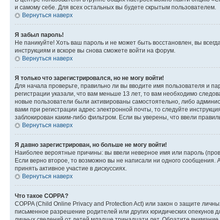
и самому себе. Для всех остальных вы будете скрытым пользователем.
Вернуться наверх
Я забыл пароль!
Не паникуйте! Хоть ваш пароль и не может быть восстановлен, вы всег
инструкциям и вскоре вы снова сможете войти на форум.
Вернуться наверх
Я только что зарегистрировался, но не могу войти!
Для начала проверьте, правильно ли вы вводите имя пользователя и пар
регистрации указали, что вам меньше 13 лет, то вам необходимо следов
новые пользователи были активированы самостоятельно, либо админист
вами при регистрации адрес электронной почты, то следуйте инструкци
заблокирован каким-либо фильтром. Если вы уверены, что ввели правил
Вернуться наверх
Я давно зарегистрирован, но больше не могу войти!
Наиболее вероятные причины: вы ввели неверное имя или пароль (пров
Если верно второе, то возможно вы не написали ни одного сообщения.
принять активное участие в дискуссиях.
Вернуться наверх
Что такое COPPA?
COPPA (Child Online Privacy and Protection Act) или закон о защите л
письменное разрешение родителей или других юридических опекунов дл
личных сведений от детей младше тринадцати лет. Обратите внимание 