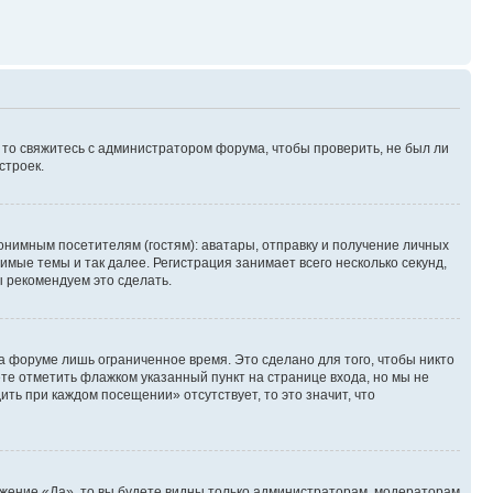
, то свяжитесь с администратором форума, чтобы проверить, не был ли
строек.
нимным посетителям (гостям): аватары, отправку и получение личных
имые темы и так далее. Регистрация занимает всего несколько секунд,
 рекомендуем это сделать.
а форуме лишь ограниченное время. Это сделано для того, чтобы никто
ете отметить флажком указанный пункт на странице входа, но мы не
ть при каждом посещении» отсутствует, то это значит, что
ожение «Да», то вы будете видны только администраторам, модераторам