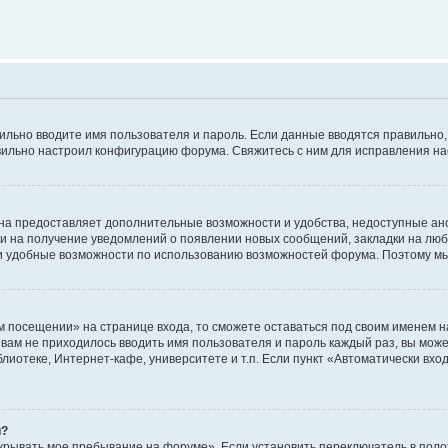
авильно вводите имя пользователя и пароль. Если данные вводятся правильно
авильно настроил конфигурацию форума. Свяжитесь с ним для исправления на
на предоставляет дополнительные возможности и удобства, недоступные ано
ки на получение уведомлений о появлении новых сообщений, закладки на люб
 удобные возможности по использованию возможностей форума. Поэтому мы
м посещении» на странице входа, то сможете оставаться под своим именем н
ы вам не приходилось вводить имя пользователя и пароль каждый раз, вы мож
отеке, Интернет-кафе, университете и т.п. Если пункт «Автоматически входи
й?
крывать мое пребывание на форуме». Если установить переключатель в пол