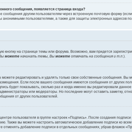
онного сообщения, появляется страница входа?
ые сообщения другим пользователям через встроенную почтовую форму (есл
 анонимными пользователями, а также для защиты электронных адресов пол
ую кнопку на странице темы или форума. Возможно, вам придется зарегистр
Вы
можете
начинать темы, Вы
можете
отвечать на сообщения и т.п.
).
 можете редактировать и удалять только свои собственные сообщения. Вы м
размещения. Если после вашего сообщения имеются сообщения от других пол
ись будет показывать, сколько раз и когда именно вы редактировали данное
администраторы или модераторы. Но последние могут оставить заметку, отн
ообщения от других пользователей.
 центре пользователя в группе настроек «Подпись». После создания подпис
ию. Также вы можете настроить автоматическое добавление подписи ко все
те отменять добавление подписи в отдельных сообщениях, убрав флажок «П