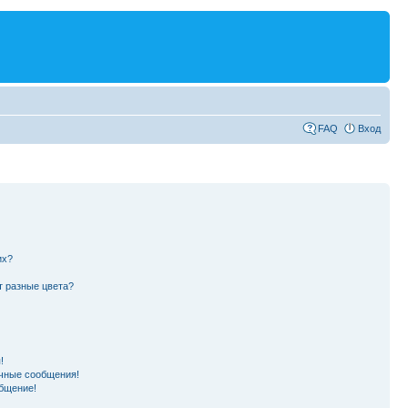
FAQ
Вход
их?
т разные цвета?
!
чные сообщения!
бщение!