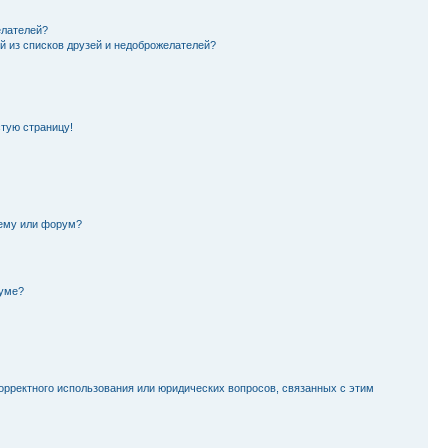
елателей?
й из списков друзей и недоброжелателей?
стую страницу!
тему или форум?
руме?
орректного использования или юридических вопросов, связанных с этим